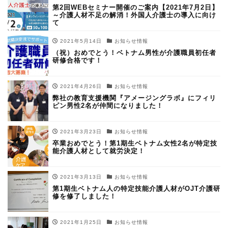
第2回WEBセミナー開催のご案内【2021年7月2日】
～介護人材不足の解消！外国人介護士の導入に向け
て
2021年5月14日
お知らせ情報
（祝）おめでとう！ベトナム男性が介護職員初任者
研修合格です！
2021年4月26日
お知らせ情報
弊社の教育支援機関『アメージングラボ』にフィリ
ピン男性2名が仲間になりました！
2021年3月23日
お知らせ情報
卒業おめでとう！第1期生ベトナム女性2名が特定技
能介護人材として就労決定！
2021年3月13日
お知らせ情報
第1期生ベトナム人の特定技能介護人材がOJT介護研
修を修了しました！
2021年1月25日
お知らせ情報